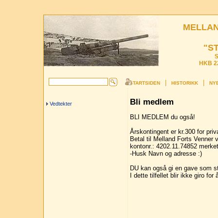
MELLAN
"S
S
HKB 22
|
|
STARTSIDEN
HISTORIKK
NYE
Bli medlem
Vedtekter
BLI MEDLEM du også!
Årskontingent er kr.300 for priva
Betal til Melland Forts Venner 
kontonr.: 4202.11.74852 merk
-Husk Navn og adresse :)
DU kan også gi en gave som stø
I dette tilfellet blir ikke giro fo