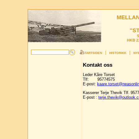
MELLAN
"S
S
HKB 22
|
|
STARTSIDEN
HISTORIKK
NYE
Kontakt oss
Leder Kåre Torset
Tlf: 95774575
E-post:
kaare.torset@neasonli
Kasserer Terje Thevik Tlf. 957
E-post :
terje.thevik@outlook.